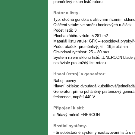
proměnlivý sklon listů rotoru
Rotor a listy:
Typ: otočná gondola s aktivním řízením sklonu 
Otáčení vrtule: ve směru hodinových ručiček
Počet listů: 3
Plocha záběru vrtule: 5.281 m2
Materiál listu vrtule: GFK – epoxidová pryskyř
Počet otáček: proměnlivý, 6 – 19,5 ot./min
Obvodová rychlost: 25 – 80 m/s
Systém řízení sklonu listů: „ENERCON blade 
nezávisle pro každý list rotoru
Hnací ústrojí a generátor:
Náboj: pevný
Hlavní ložiska: dvouřadá kuželíková/jednořadá
Generátor: přímo poháněný prstencový generá
frekvence, napětí 440 V
Připojení k síti:
střídavý měnič ENERCON
Brzdící systémy:
- tři soběstačné systémy nastavování listů s