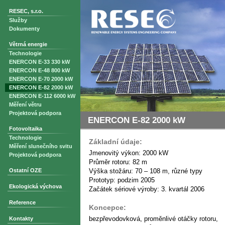
RESEC, s.r.o.
Služby
Dokumenty
Větrná energie
Technologie
ENERCON E-33 330 kW
ENERCON E-48 800 kW
ENERCON E-70 2000 kW
ENERCON E-82 2000 kW
ENERCON E-112 6000 kW
Měření větru
Projektová podpora
ENERCON E-82 2000 kW
Fotovoltaika
Technologie
Základní údaje:
Měření slunečního svitu
Jmenovitý výkon: 2000 kW
Projektová podpora
Průměr rotoru: 82 m
Ostatní OZE
Výška stožáru: 70 – 108 m, různé typy
Prototyp: podzim 2005
Ekologická výchova
Začátek sériové výroby: 3. kvartál 2006
Reference
Koncepce:
bezpřevodovková, proměnlivé otáčky rotoru,
Kontakty