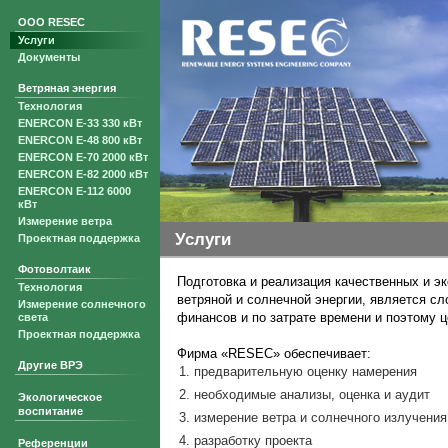
ООО RESEC
Услуги
Документы
Ветряная энергия
Технология
ENERCON E-33 330 кВт
ENERCON E-48 800 кВт
ENERCON E-70 2000 кВт
ENERCON E-82 2000 кВт
ENERCON E-112 6000
кВт
Измерение ветра
Услуги
Проектная поддержка
Фотоволтаик
Подготовка и реализация качественных и э
Технология
ветряной и солнечной энергии, является сл
Измерение солнечного
финансов и по затрате времени и поэтому 
света
Проектная поддержка
Фирма «RESEC» обеспечивает:
Другие ВРЭ
предварительную оценку намерения
необходимые анализы, оценка и аудит
Экологическое
воспитание
измерение ветра и солнечного излучения
разработку проекта
Референции